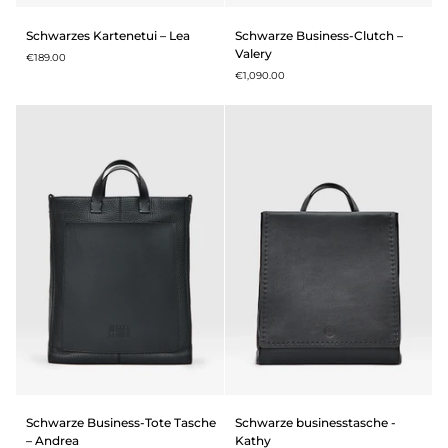
Schwarzes
Schwarze
Schwarzes Kartenetui – Lea
Schwarze Business-Clutch –
Kartenetui
Business-
Valery
€189.00
–
Clutch
€1,090.00
Lea
–
Valery
Schwarze
Schwarze
Schwarze Business-Tote Tasche
Schwarze businesstasche -
Business-
businesstasche
– Andrea
Kathy