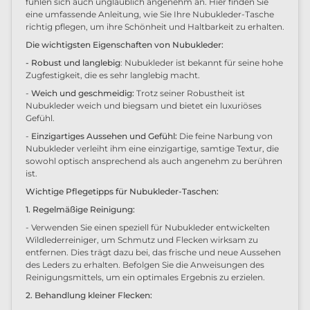
fühlen sich auch unglaublich angenehm an. Hier finden Sie
eine umfassende Anleitung, wie Sie Ihre Nubukleder-Tasche
richtig pflegen, um ihre Schönheit und Haltbarkeit zu erhalten.
Die wichtigsten Eigenschaften von Nubukleder:
- Robust und langlebig
: Nubukleder ist bekannt für seine hohe
Zugfestigkeit, die es sehr langlebig macht.
-
Weich und geschmeidig:
Trotz seiner Robustheit ist
Nubukleder weich und biegsam und bietet ein luxuriöses
Gefühl.
-
Einzigartiges Aussehen und Gefühl:
Die feine Narbung von
Nubukleder verleiht ihm eine einzigartige, samtige Textur, die
sowohl optisch ansprechend als auch angenehm zu berühren
ist.
Wichtige Pflegetipps für Nubukleder-Taschen:
1. Regelmäßige Reinigung:
- Verwenden Sie einen speziell für Nubukleder entwickelten
Wildlederreiniger, um Schmutz und Flecken wirksam zu
entfernen. Dies trägt dazu bei, das frische und neue Aussehen
des Leders zu erhalten. Befolgen Sie die Anweisungen des
Reinigungsmittels, um ein optimales Ergebnis zu erzielen.
2. Behandlung kleiner Flecken: